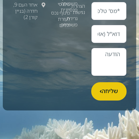
משכנתה
פיננסי
אחד העם 9,
הצהרת
פנסיונית
חדרה (בניין
נגישות
מינוף נכס
קורן 2)
גרירת
לעזרת
משכנתה
ילדים
שליחה