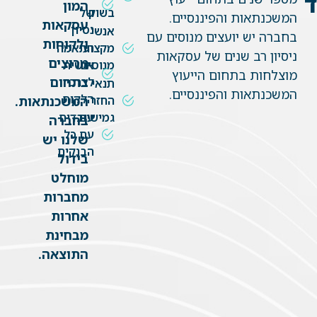
המון
בשוק
של
המשכנתאות והפיננסיים.
עסקאות
נסיון
אנשי
בחברה יש יועצים מנוסים עם
ולקוחות
מקצוע
התאמה
ניסיון רב שנים של עסקאות
מרוצים
מנוסים
אישית
מוצלחות בתחום הייעוץ
בתחום
לצרכי
תנאי
המשכנתאות והפיננסיים.
הלקוח
החזר
המשכנתאות.
גמישים
עובדים
בחברה
עם כל
שלנו יש
הבנקים
בידול
מוחלט
מחברות
אחרות
מבחינת
התוצאה.